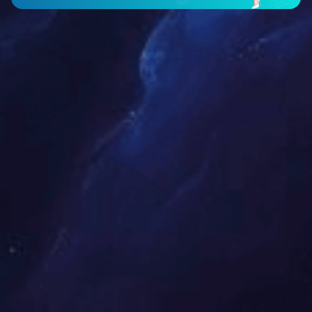
晓常博士的工作、生
活情况，并向他送上
党委政府的关怀以及
新春的问候和祝福。
02
—