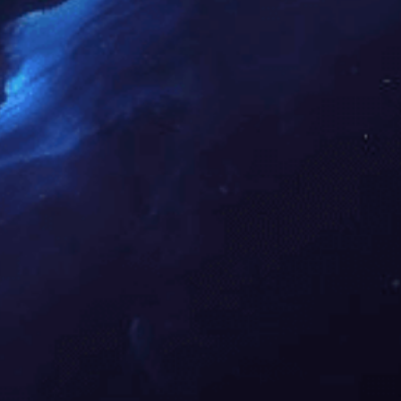
西萍乡市芦溪县、吉安市安福县，宜春市袁州区，绵延120余千
距离萍乡约78公里，以"奇峰险崖、温泉飞瀑、珍稀动植物和禅