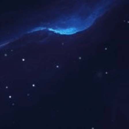
点击进入
关于米兰app官方端网站入口
公司简介
企业文化
米兰app官方端网站入口大事记
米兰app官方端网站入口视频
联系我们
在线留言
产品展示
产品介绍
设备产能
应用领域
技术研发
OLED介绍
技术优势
检测表征
常见问答
走进米兰app官方端网站入口