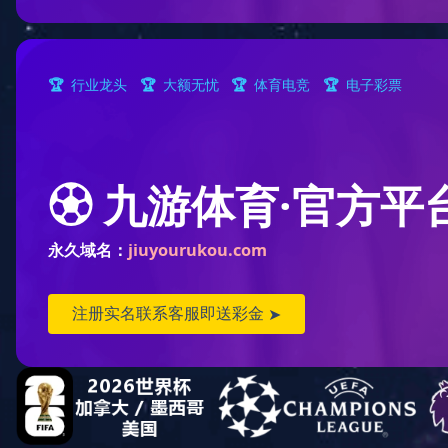
技术研发
走进米兰app官方端网站入口
新闻中心
English
中文
English
搜索
搜索
1
走进米兰app官方端网站入口
走进米兰app官方端网站入口

