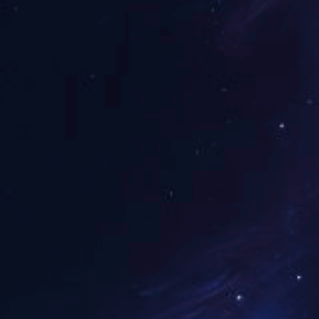
春游记-让身体和心灵在“武功山”的历练下更加强大
2015年春游行米兰app官方端网站入口光电的全体员工来到
米，总面积约970平方千米。武功山围绕金顶已设立“武功山国家地
2016-10-19
查看详情
嫦娥的故乡-秀美的明月山之旅
“明月处处有，宜春月最明”，国家级风景名胜区、国家AAA
宗文化"为主要特色，是...
2016-10-19
查看详情
上一页
1
下一页