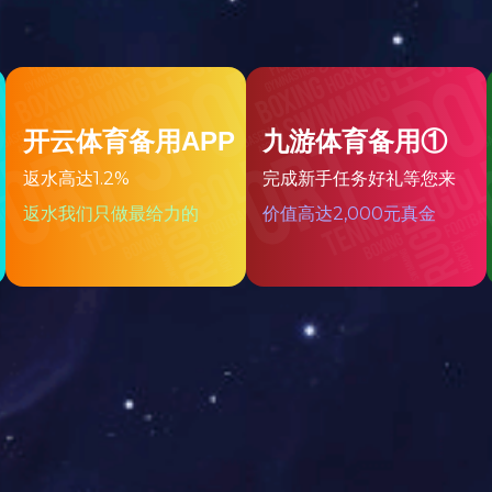
紧张的工作后得到放松