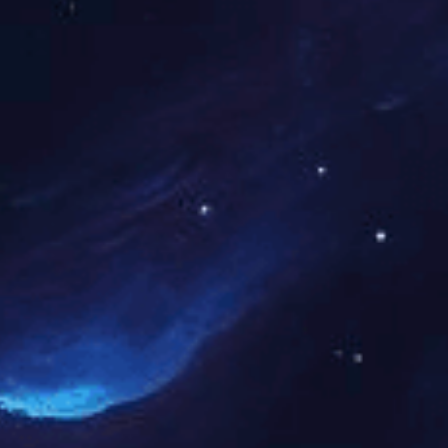
【概要描述】
为增强员工体质，增进员工之间的相互了解，提升
分类：
公司新闻
作者：
王滢
来源：
发布时间：
2017-07-03 13:53
访问量：
详情
为增强员工体质，增进员工之间的相互了解，提升团队凝聚力
明月山主要由太平山、玉京山、老山、仰山等十几座海拨千米以
上一个
:
第27届Finetech Japan
下一个
:
米兰app官方端网站入口光电公司参加 2016 IMID 韩
上一个
:
第27届Finetech Japan
下一个
:
米兰app官方端网站入口光电公司参加 2016 IMID 韩