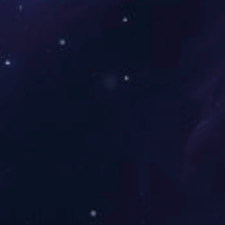
相关资讯
萍乡市市委书记陈敏走访慰问国家级高层次人才李晓常博士，
2023-01-11
热烈庆祝米兰app官方端网站入口公司获得“国际显示技术”创新
2023-01-11
省侨联党组成员、副主席王强一行在萍开展学习宣讲党的二十
2022-11-04
第27届Finetech Japan
2017-07-04
米兰app官方端网站入口团队“17”再登明月山
2017-07-03
点击进入
关于米兰app官方端网站入口
公司简介
企业文化
米兰app官方端网站入口大事记
米兰app官方端网站入口视频
联系我们
在线留言