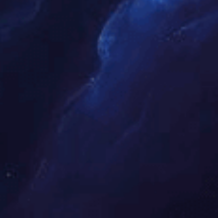
团队凝聚力，5月5日，米兰app官方端网站入口团队在这万物
，5月5日，米兰app官方端网站入口团队在这万物复苏的季
上的山峰组成。主峰太平山，海拨1735.6米，登山道有63
国显示展会
国显示展会