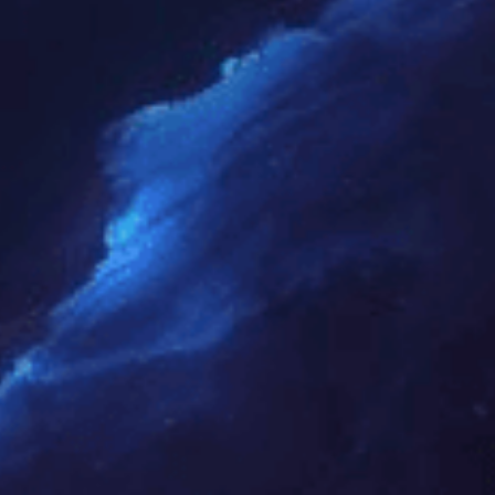
复苏的季节再次登上宜春明月山。