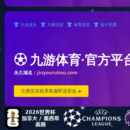
技术研发
走进米兰app官方端网站入口
新闻中心
English
中文
English
搜索
搜索
1
1
2
2