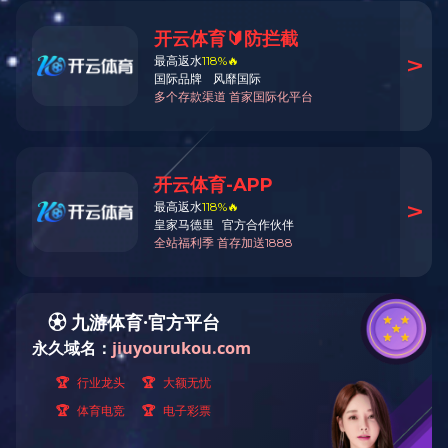
/
online（中
纳米金可应用于均相溶胶颗粒免疫测定技术
国）
关于米兰
纳米金可应用于均相溶胶颗粒
app官方端
网站入口
免疫测定技术

公司简介
产品中心
技术研发
发布时间：
2016-09-18
走进米兰
app官方端
纳米金可应用于均相溶胶颗粒
网站入口
新闻中心
免疫测定技术
English
发布时间：
2016-09-18
详情
我们先来简单了解一下什么是均相溶胶颗粒测定法：标本
中的抗原与试剂抗体反应后，形成结合的抗原抗体复合物和剩