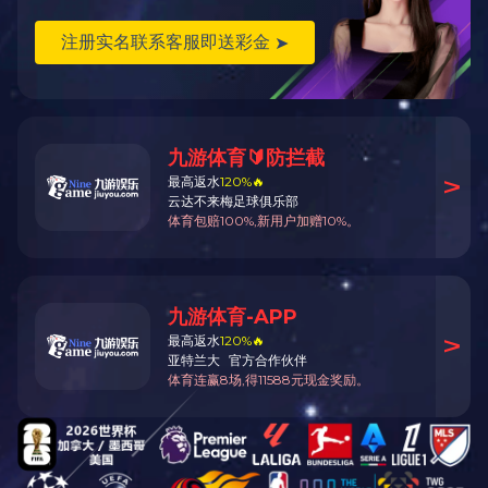
余的游离抗体;测定两者之一即可计算出标本中抗原的含量。
在一般情况下需将结合的(B)和游离的(F)分离后再进行测定，
此为异相。在特殊情况下，B和F具有不同的特性，不必分离
即可进行测定，此为均相。
纳米米金可以运用至均相溶胶颗粒免疫测定法(sol particle
immunoassay， SPIA)，。均相溶胶颗粒免疫测定法是利用免
疫学反应时金颗粒凝聚导致颜色减退的原理，将纳米金与抗体
结合，建立微量凝集试验检测相应的抗原，如间接血凝一样，
用肉眼可直接观察到凝集颗粒。已成功地应用于PCG的检测，
直接应用分光光度计进行定量。
上一个
:
2017年展示周
下一个
:
无
上一个
:
2017年展示周
下一个
:
无