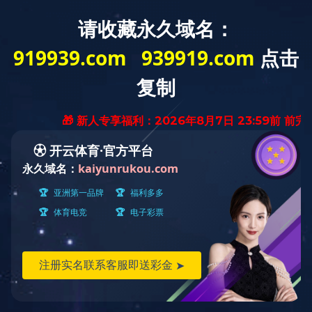
米兰
online（中
国）
1
关于米兰
app官方端
全部分类

网站入口

公司简介
米兰online（中国）
产品中心
/
技术研发
产品中心
走进米兰
/
app官方端
有机OLED材料
网站入口
/
新闻中心
HT
/
N,N'-二苯基-N,N'-(1-萘基)-1,1'-联苯-4,4'-二胺(NPB)
N,N'-二苯基-N,N'-(1-萘基)-1,1'-联苯-4,4'-二胺(NPB)

0.0
元
0.0
元
米兰
所属分类：HT