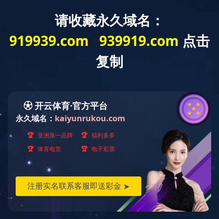
米兰
online（中
国）
1
关于米兰
app官方端
全部分类

网站入口

公司简介
米兰online（中国）
产品中心
/
技术研发
荣誉证书
走进米兰
/
app官方端
2022年度上栗县工业和信息化高质量发展工作优秀企业
网站入口
新闻中心
2022年度上栗县工业和信息化高质量发展工作优秀企业
0.0
元
0.0
元
所属分类：荣誉证书
在线留言

产
[[[[[[[[[[[[[[[[[[[[[[[[[[[[[[[[[[[[[[[[[[[[[[[[[[[[[[[[[[[[[[[[[[[[[[[[[[[[[[[[
米兰