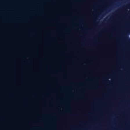
扫二维码用手机看
未找到相应参数组，请于后台属性模板中添加
上一个：
无
下一个：
1,8-二溴萘
相关产品
国家知识产权优势企业
2022年度上栗县工业和信息化高质量发展工作优秀企业
国家高新技术企业牌匾
第十届中国创新创业大赛（江西赛区）暨第六届“洪城之星”创
在线留言
留言应用名称：
客户留言