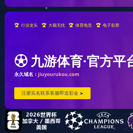
技术研发
走进米兰app官方端网站入口
新闻中心
English
中文
English
搜索
搜索
1
产品中心
全部分类

