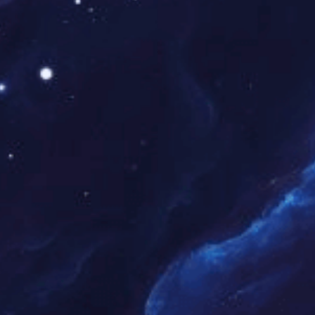
新创业大赛