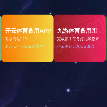
[[[[[[[[[[[[[[[[[[[[[[[[[[[[[[[[[[[[[[[[[[[[[[[[[[[[[[[[[[[[[[[[[[[[[[[[[[[[[[[[[[[[[[[[[
]]]]]]]]]]]]]]]]]]]]]]]]]]]]]]]]]]]]]]]]]]]]]]]]]]]]]]]]]]]]]]]]]]]]]]]]]]]]]]]]]]]]]]]]]